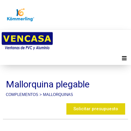
Inicio
Mallorquina plegable
Productos
COMPLEMENTOS
>
MALLORQUINAS
Distribuidores
Solicitar presupuesto
Quienes somos
Contacto